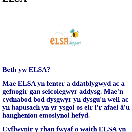
Beth yw ELSA?
Mae ELSA yn fenter a ddatblygwyd ac a
gefnogir gan seicolegwyr addysg. Mae'n
cydnabod bod dysgwyr yn dysgu'n well ac
yn hapusach yn yr ysgol os eir i'r afael â'u
hanghenion emosiynol hefyd.
Cyflwynir y rhan fwyaf o waith ELSA yn