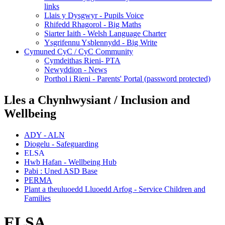
links
Llais y Dysgwyr - Pupils Voice
Rhifedd Rhagorol - Big Maths
Siarter Iaith - Welsh Language Charter
Ysgrifennu Ysblennydd - Big Write
Cymuned CyC / CyC Community
Cymdeithas Rieni- PTA
Newyddion - News
Porthol i Rieni - Parents' Portal (password protected)
Lles a Chynhwysiant / Inclusion and
Wellbeing
ADY - ALN
Diogelu - Safeguarding
ELSA
Hwb Hafan - Wellbeing Hub
Pabi : Uned ASD Base
PERMA
Plant a theuluoedd Lluoedd Arfog - Service Children and
Families
ELSA