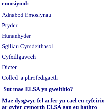
emosiynol:
Adnabod Emosiynau
Pryder
Hunanhyder
Sgiliau Cymdeithasol
Cyfeillgawrch
Dicter
Colled a phrofedigaeth
S
ut mae ELSA yn gweithio?
Mae dysgwyr fel arfer yn cael eu cyfeirio
ar gyfer cymorth ELSA gan eu hathro