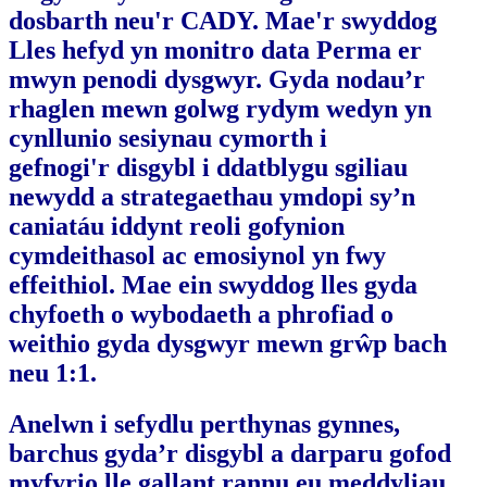
dosbarth neu'r CADY. Mae'r swyddog
Lles hefyd yn monitro data Perma er
mwyn penodi dysgwyr. Gyda nodau’r
rhaglen mewn golwg rydym wedyn yn
cynllunio sesiynau cymorth i
gefnogi'r disgybl i ddatblygu sgiliau
newydd a strategaethau ymdopi sy’n
caniatáu iddynt reoli gofynion
cymdeithasol ac emosiynol yn fwy
effeithiol. Mae ein swyddog lles gyda
chyfoeth o wybodaeth a phrofiad o
weithio gyda dysgwyr mewn grŵp bach
neu 1:1.
Anelwn i sefydlu perthynas gynnes,
barchus gyda’r disgybl a darparu gofod
myfyrio lle gallant rannu eu meddyliau