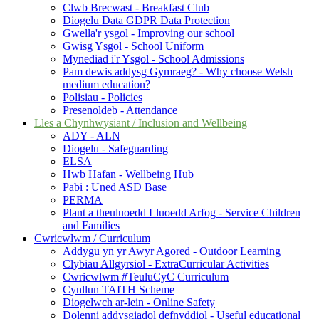
Clwb Brecwast - Breakfast Club
Diogelu Data GDPR Data Protection
Gwella'r ysgol - Improving our school
Gwisg Ysgol - School Uniform
Mynediad i'r Ysgol - School Admissions
Pam dewis addysg Gymraeg? - Why choose Welsh
medium education?
Polisiau - Policies
Presenoldeb - Attendance
Lles a Chynhwysiant / Inclusion and Wellbeing
ADY - ALN
Diogelu - Safeguarding
ELSA
Hwb Hafan - Wellbeing Hub
Pabi : Uned ASD Base
PERMA
Plant a theuluoedd Lluoedd Arfog - Service Children
and Families
Cwricwlwm / Curriculum
Addygu yn yr Awyr Agored - Outdoor Learning
Clybiau Allgyrsiol - ExtraCurricular Activities
Cwricwlwm #TeuluCyC Curriculum
Cynllun TAITH Scheme
Diogelwch ar-lein - Online Safety
Dolenni addysgiadol defnyddiol - Useful educational