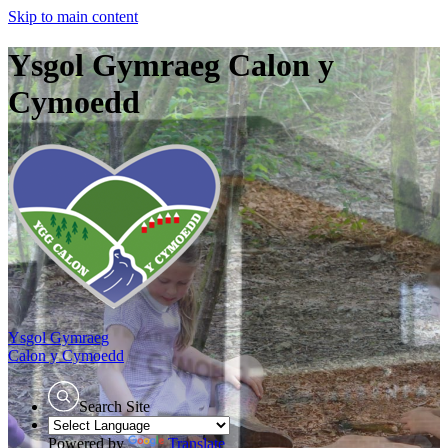
Skip to main content
Ysgol Gymraeg Calon y
Cymoedd
Ysgol Gymraeg
Calon y Cymoedd
Search Site
Powered by
Translate