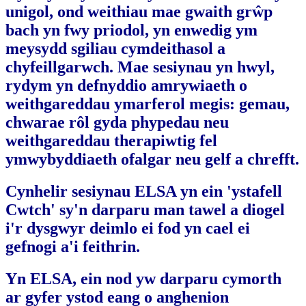
unigol, ond weithiau mae gwaith grŵp
bach yn fwy priodol, yn enwedig ym
meysydd sgiliau cymdeithasol a
chyfeillgarwch. Mae sesiynau yn hwyl,
rydym yn defnyddio amrywiaeth o
weithgareddau ymarferol megis: gemau,
chwarae rôl gyda phypedau neu
weithgareddau therapiwtig fel
ymwybyddiaeth ofalgar neu gelf a chrefft.
Cynhelir sesiynau ELSA yn ein 'ystafell
Cwtch' sy'n darparu man tawel a diogel
i'r dysgwyr deimlo ei fod yn cael ei
gefnogi a'i feithrin.
Yn ELSA, ein nod yw darparu cymorth
ar gyfer ystod eang o anghenion