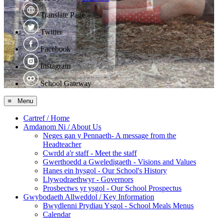
Translate Page
Twitter
Facebook
Instagram
School Gateway
≡ Menu
Cartref / Home
Amdanom Ni / About Us
Neges gan y Pennaeth- A message from the
Headteacher
Cwrdd a'r staff - Meet the staff
Gwerthoedd a Gweledigaeth - Visions and Values
Hanes ein hysgol - Our School's History
Llywodraethwyr - Governors
Prosbectws yr ysgol - Our School Prospectus
Gwybodaeth Allweddol / Key Information
Bwydlenni Prydiau Ysgol - School Meals Menus
Calendar